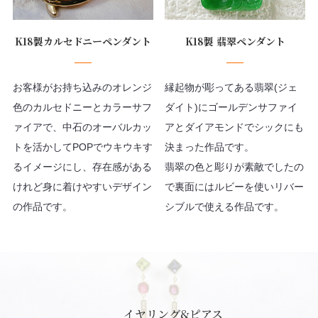
K18製カルセドニーペンダント
K18製 翡翠ペンダント
お客様がお持ち込みのオレンジ
縁起物が彫ってある翡翠(ジェ
色のカルセドニーとカラーサフ
ダイト)にゴールデンサファイ
ァイアで、中石のオーバルカッ
アとダイアモンドでシックにも
トを活かしてPOPでウキウキす
決まった作品です。
るイメージにし、存在感がある
翡翠の色と彫りが素敵でしたの
けれど身に着けやすいデザイン
で裏面にはルビーを使いリバー
の作品です。
シブルで使える作品です。
イヤリング&ピアス