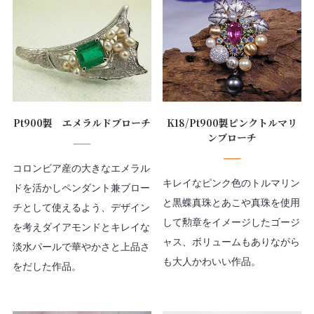
Pt900製 エメラルドブローチ
K18/Pt900製ピンクトルマリ
ンブローチ
コロンビア産の大きなエメラル
キレイなピンク色のトルマリン
ドを活かしペンダント兼ブロー
と黒蝶真珠とあこや真珠を使用
チとして使えるよう、デザイン
して勲章をイメージしたゴージ
を考えダイアモンドとキレイな
ャス、ボリュームもありながら
淡水パールで華やかさと上品さ
も大人かわいい作品。
をだした作品。