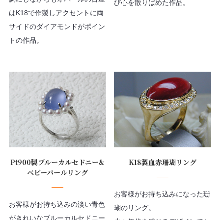
び心を散りばめた作品。
はK18で作製しアクセントに両
サイドのダイアモンドがポイン
トの作品。
Pt900製ブルーカルセドニー&
K18製血赤珊瑚リング
ベビーパールリング
お客様がお持ち込みになった珊
お客様がお持ち込みの淡い青色
瑚のリング。
がきれいなブルーカルセドニー