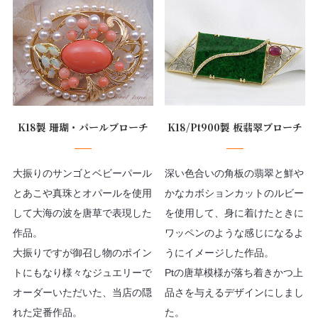
K18製 珊瑚・パールブローチ
K18/Pt900製 板翡翠ブローチ
大振りのサンゴとベビーパール
深い色合いの角板の翡翠と鮮や
とあこや真珠とオパールを使用
かなカボションカットのルビー
して大海の波を唐草で表現した
を使用して、身に着けたときに
作品。
ワッペンのような感じになるよ
大振りですが御召し物のポイン
うにイメージした作品。
トにもなり様々なジュエリーで
Ptの唐草模様が落ち着きかつ上
オーダーいただいた、当店の隠
品さを与えるデザインにしまし
れた定番作品。
た。