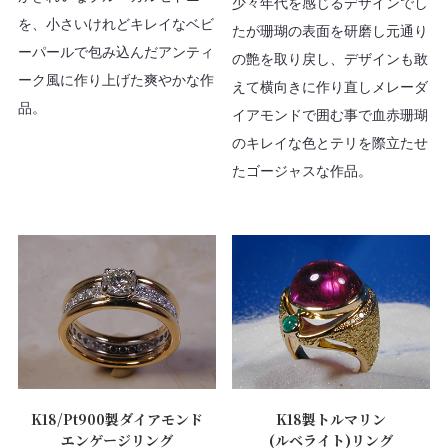
少々年代を感じるデザインでし
を、小さいけれどキレイなベビ
たが珊瑚の表面を研磨し元通り
ーパールで包み込んだアンティ
の艶を取り戻し、デザインも敢
ーク風に作り上げた爽やかな作
えて横向きに作り直しメレーダ
品。
イアモンドで囲む事で血赤珊瑚
のキレイな色とテリを際立たせ
たゴージャスな作品。
K18/Pt900製ダイアモンド
K18製トルマリン
エンゲージリング
(ルベライト)リング