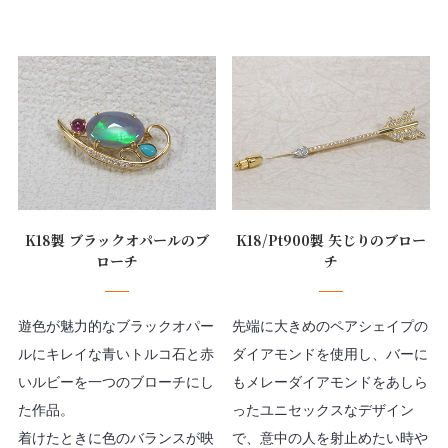
K18製 ブラックオパールのブ
K18/Pt900製 矢じりのブロー
ローチ
チ
遊色が魅力的なブラックオパー
先端に大きめのペアシェイプの
ルにキレイな青いトルコ石と赤
ダイアモンドを使用し、バーに
いルビーを一つのブローチにし
もメレーダイアモンドをあしら
た作品。
ったユニセックスなデザイン
着けたときに色のバランスが映
で、意中の人を射止めたい時や