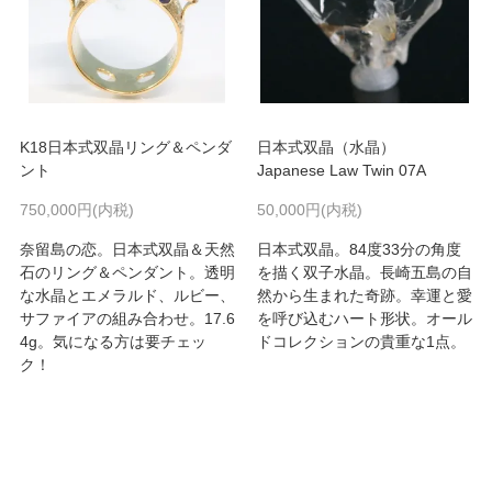
K18日本式双晶リング＆ペンダ
日本式双晶（水晶）
ント
Japanese Law Twin 07A
750,000円(内税)
50,000円(内税)
奈留島の恋。日本式双晶＆天然
日本式双晶。84度33分の角度
石のリング＆ペンダント。透明
を描く双子水晶。長崎五島の自
な水晶とエメラルド、ルビー、
然から生まれた奇跡。幸運と愛
サファイアの組み合わせ。17.6
を呼び込むハート形状。オール
4g。気になる方は要チェッ
ドコレクションの貴重な1点。
ク！