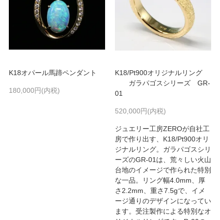
K18オパール馬蹄ペンダント
K18/Pt900オリジナルリング
ガラパゴスシリーズ GR-
180,000円(内税)
01
520,000円(内税)
ジュエリー工房ZEROが自社工
房で作り出す、K18/Pt900オリ
ジナルリング。ガラパゴスシリ
ーズのGR-01は、荒々しい火山
台地のイメージで作られた特別
な一品。リング幅4.0mm、厚
さ2.2mm、重さ7.5gで、イメ
ージ通りのデザインになってい
ます。受注製作による特別なオ