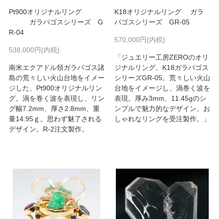
Pt900オリジナルリング
K18オリジナルリング ガラ
ガラパゴスシリーズ G
パゴスシリーズ GR-05
R-04
570,000円(内税)
538,000円(内税)
「ジュエリー工房ZEROのオリ
南米エクアドル領ガラパゴス諸
ジナルリング、K18ガラパゴス
島の荒々しい火山台地をイメー
シリーズGR-05。荒々しい火山
ジした、Pt900オリジナルリン
台地をイメージし、渦巻く波を
グ。渦を巻く波を表現し、リン
表現。厚み3mm、11.45gのシ
グ幅7.2mm、厚さ2.8mm、重
ンプルで魅力的なデザイン。お
量14.95ｇ。思わず魅了される
しゃれなリングを受注製作。」
デザイン。R-2注文製作。